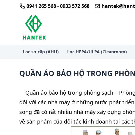
Skip
0941 265 568
-
0933 572 568
hantek@hant
to
content
Thi công thiết bị lọc khí hepa phòng sạch airsh
Lọc sơ cấp (AHU)
Lọc HEPA/ULPA (Cleanroom)
QUẦN ÁO BẢO HỘ TRONG PHÒN
Quần áo bảo hộ trong phòng sạch
– Phòng
đối với các nhà máy ở những nước phát triển
song đã có rất nhiều nhà máy xây dựng phòn
về sản phẩm của đối tác kinh doanh tại các 