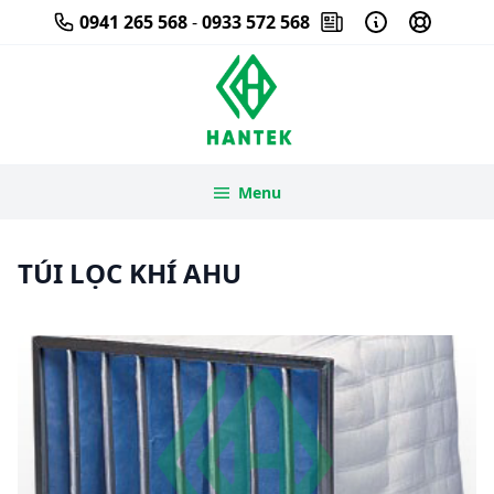
Skip
0941 265 568
-
0933 572 568
to
content
Menu
TÚI LỌC KHÍ AHU