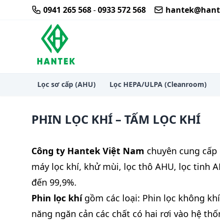
Skip
0941 265 568
-
0933 572 568
hantek@hant
to
content
Thi công thiết bị lọc khí hepa phòng sạch airsh
Lọc sơ cấp (AHU)
Lọc HEPA/ULPA (Cleanroom)
PHIN LỌC KHÍ – TẤM LỌC KHÍ
Công ty Hantek Việt Nam
chuyên cung cấp
máy lọc khí, khử mùi, lọc thô AHU, lọc tinh A
đến 99,9%.
Phin lọc khí
gồm các loại: Phin lọc không khí
năng ngăn cản các chất có hai rơi vào hệ th