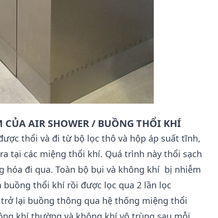
M CỦA
AIR SHOWER / BUỒNG THỔI KHÍ
ợc thổi và đi từ bộ lọc thô và hộp áp suất tĩnh,
ra tại các miệng thổi khí. Quá trình này thổi sạch
ng hóa đi qua. Toàn bộ bụi và không khí bị nhiễm
buồng thổi khí rồi được lọc qua 2 lần lọc
ay trở lại buồng thông qua hệ thống miệng thổi
ông khí thường và không khí vô trùng sau mỗi