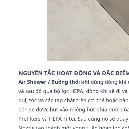
NGUYÊN TẮC HOẠT ĐỘNG VÀ ĐẶC ĐIỂ
Air Shower / Buồng thổi khí
dùng dòng khí đư
và sau đó qua bộ lọc HEPA, dòng khí sẽ đi và 
bụi, tóc và các tạp chất trên cơ thể hoặc hà
bẩn sẽ được hút vào miệng hút phía dưới của 
Prefilters và HEPA Filter. Sau cùng nó sẽ qu
Nozzle tạo thành một vòng tuần hoàn lọc kh