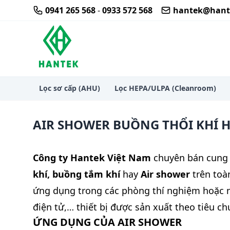
Skip
0941 265 568
-
0933 572 568
hantek@hant
to
content
Thi công thiết bị lọc khí hepa phòng sạch airsh
Lọc sơ cấp (AHU)
Lọc HEPA/ULPA (Cleanroom)
AIR SHOWER BUỒNG THỔI KHÍ 
Công ty Hantek Việt Nam
chuyên bán cung
khí, buồng tắm khí
hay
Air shower
trên toà
ứng dụng trong các phòng thí nghiệm hoặc nh
điện tử,… thiết bị được sản xuất theo tiêu c
ỨNG DỤNG CỦA
AIR SHOWER