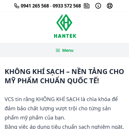
Skip
0941 265 568
-
0933 572 568
to
content
Menu
KHÔNG KHÍ SẠCH – NỀN TẢNG CHO
MỸ PHẨM CHUẨN QUỐC TẾ!
VCS tin rằng KHÔNG KHÍ SẠCH là chìa khóa để
đảm bảo chất lượng vượt trội cho từng sản
phẩm mỹ phẩm của bạn.
Bằng việc áp dụng tiêu chuẩn sạch nghiêm ngặt,